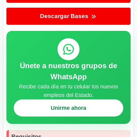
Descargar Bases
Únete a nuestros grupos de
WhatsApp
Recibe cada día en tu celular los nuevos
empleos del Estado.
Unirme ahora
Requisitos