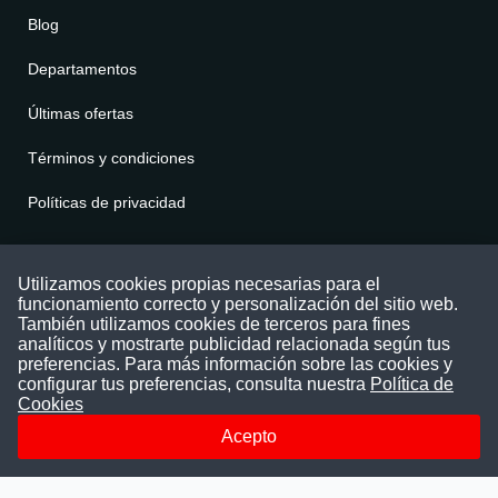
Blog
Departamentos
Últimas ofertas
Términos y condiciones
Políticas de privacidad
Contáctenos
Utilizamos cookies propias necesarias para el
funcionamiento correcto y personalización del sitio web.
Puede comunicarse con nosotros a través
También utilizamos cookies de terceros para fines
nuestras redes sociales o del correo:
analíticos y mostrarte publicidad relacionada según tus
contacto@convocatoriasdetrabajo.com
preferencias. Para más información sobre las cookies y
Siguenos en:
configurar tus preferencias, consulta nuestra
Política de
Cookies
Acepto
Facebook
Instagram