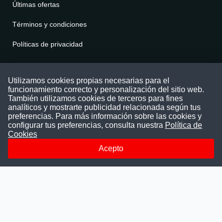
Últimas ofertas
Términos y condiciones
Políticas de privacidad
Contáctenos
Utilizamos cookies propias necesarias para el
funcionamiento correcto y personalización del sitio web.
Puede comunicarse con nosotros a través
También utilizamos cookies de terceros para fines
nuestras redes sociales o del correo:
analíticos y mostrarte publicidad relacionada según tus
contacto@convocatoriasdetrabajo.com
preferencias. Para más información sobre las cookies y
Siguenos en:
configurar tus preferencias, consulta nuestra
Política de
Cookies
Acepto
Facebook
Instagram
LinkedIn
Telegram