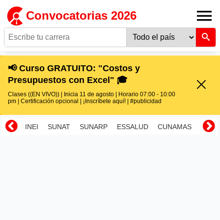
Convocatorias 2026
📢 Curso GRATUITO: "Costos y
Presupuestos con Excel" 🎓
Clases ((EN VIVO)) | Inicia 11 de agosto | Horario 07:00 - 10:00
pm | Certificación opcional | ¡Inscríbete aquí! | #publicidad
INEI
SUNAT
SUNARP
ESSALUD
CUNAMAS
RENI