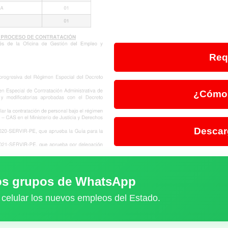
Req
¿Cómo 
Descar
ros grupos de WhatsApp
 celular los nuevos empleos del Estado.