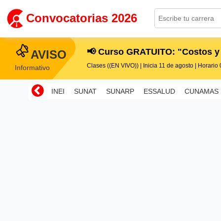
Convocatorias 2026
📢 Curso GRATUITO: "Costos y
AVISO
Clases ((EN VIVO)) | Inicia 11 de agosto | Horario 0
Informativo
INEI
SUNAT
SUNARP
ESSALUD
CUNAMAS