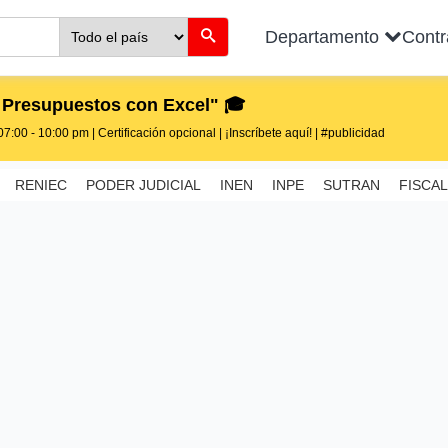
Departamento
Cont
 Presupuestos con Excel" 🎓
7:00 - 10:00 pm | Certificación opcional | ¡Inscríbete aquí! | #publicidad
RENIEC
PODER JUDICIAL
INEN
INPE
SUTRAN
FISCAL