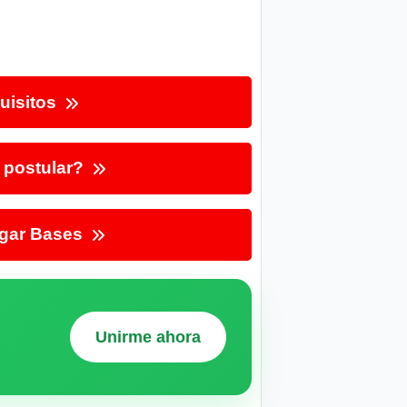
uisitos
postular?
gar Bases
Unirme ahora