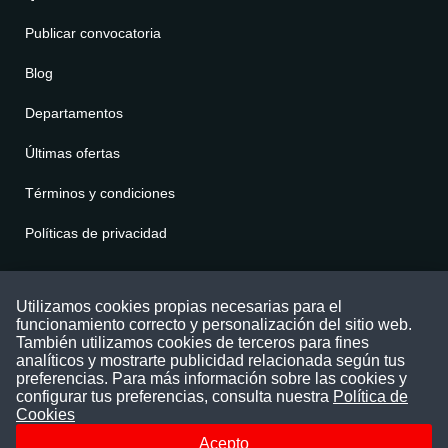
Publicar convocatoria
Blog
Departamentos
Últimas ofertas
Términos y condiciones
Políticas de privacidad
Contáctenos
Utilizamos cookies propias necesarias para el
funcionamiento correcto y personalización del sitio web.
Puede comunicarse con nosotros a través
También utilizamos cookies de terceros para fines
nuestras redes sociales o del correo:
analíticos y mostrarte publicidad relacionada según tus
contacto@convocatoriasdetrabajo.com
preferencias. Para más información sobre las cookies y
Siguenos en:
configurar tus preferencias, consulta nuestra
Política de
Cookies
Acepto