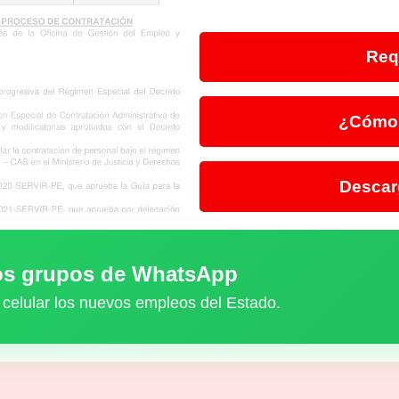
Req
¿Cómo 
Descar
ros grupos de WhatsApp
 celular los nuevos empleos del Estado.