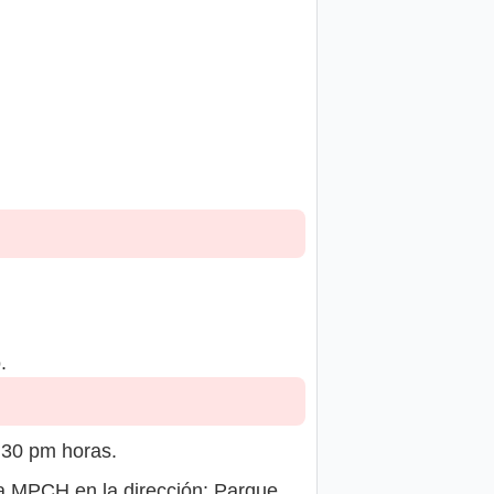
.
:30 pm horas.
a MPCH en la dirección: Parque