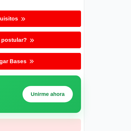
uisitos
postular?
gar Bases
Unirme ahora