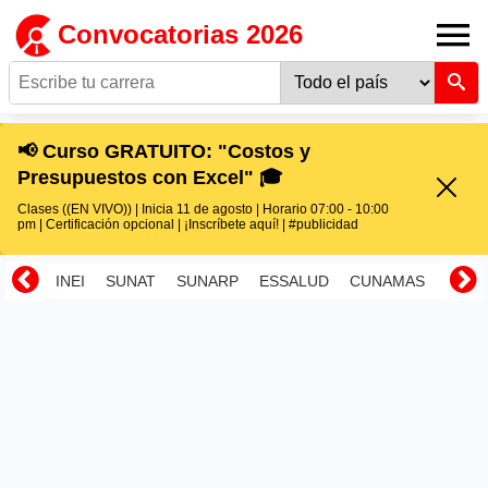
Convocatorias 2026
📢 Curso GRATUITO: "Costos y
Presupuestos con Excel" 🎓
Clases ((EN VIVO)) | Inicia 11 de agosto | Horario 07:00 - 10:00
pm | Certificación opcional | ¡Inscríbete aquí! | #publicidad
INEI
SUNAT
SUNARP
ESSALUD
CUNAMAS
RENI