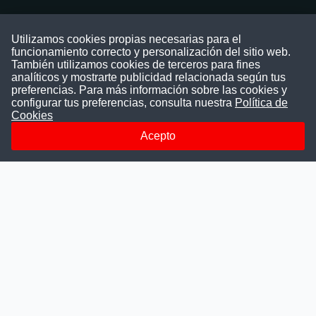
Contáctenos
Utilizamos cookies propias necesarias para el
funcionamiento correcto y personalización del sitio web.
Puede comunicarse con nosotros a través
También utilizamos cookies de terceros para fines
nuestras redes sociales o del correo:
analíticos y mostrarte publicidad relacionada según tus
contacto@convocatoriasdetrabajo.com
preferencias. Para más información sobre las cookies y
Siguenos en:
configurar tus preferencias, consulta nuestra
Política de
Cookies
Acepto
Facebook
Instagram
LinkedIn
Telegram
TikTok
Youtube
© 2026 Todos los derechos reservados.