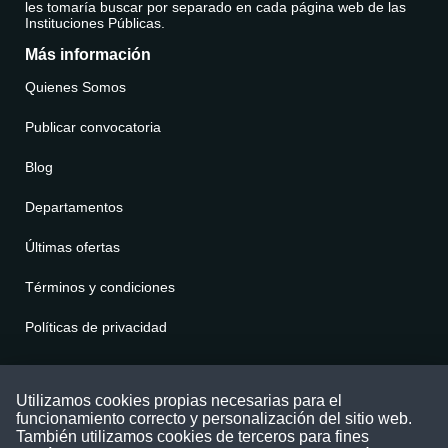
les tomaría buscar por separado en cada página web de las
Instituciones Públicas.
Más información
Quienes Somos
Publicar convocatoria
Blog
Departamentos
Últimas ofertas
Términos y condiciones
Políticas de privacidad
Contáctenos
Utilizamos cookies propias necesarias para el
funcionamiento correcto y personalización del sitio web.
Puede comunicarse con nosotros a través
También utilizamos cookies de terceros para fines
nuestras redes sociales o del correo: