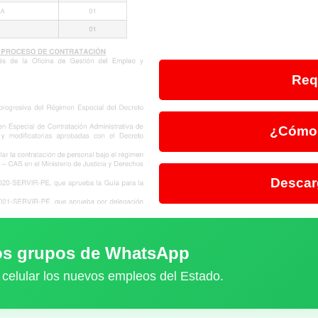
Req
¿Cómo 
Descar
ros grupos de WhatsApp
 celular los nuevos empleos del Estado.