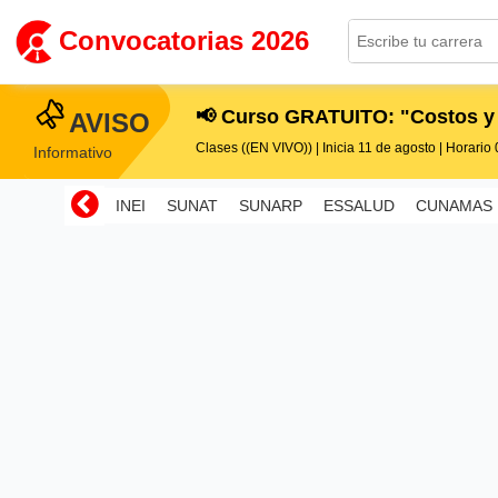
Convocatorias 2026
📢 Curso GRATUITO: "Costos y
AVISO
Clases ((EN VIVO)) | Inicia 11 de agosto | Horario 0
Informativo
INEI
SUNAT
SUNARP
ESSALUD
CUNAMAS