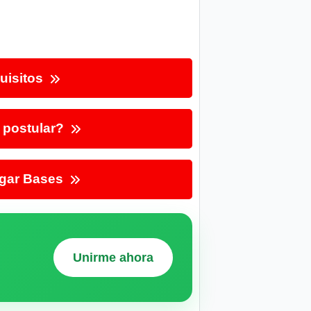
uisitos
postular?
gar Bases
Unirme ahora