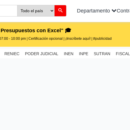
Departamento
Cont
 Presupuestos con Excel" 🎓
7:00 - 10:00 pm | Certificación opcional | ¡Inscríbete aquí! | #publicidad
RENIEC
PODER JUDICIAL
INEN
INPE
SUTRAN
FISCAL