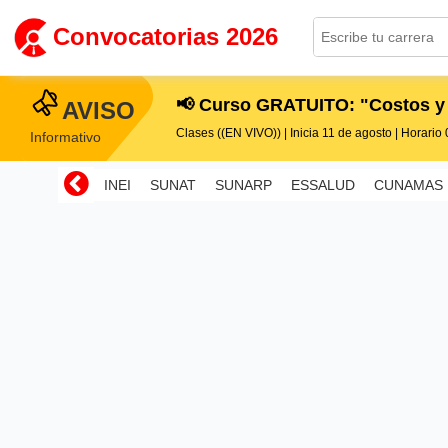
Convocatorias 2026
📢 Curso GRATUITO: "Costos y
AVISO
Clases ((EN VIVO)) | Inicia 11 de agosto | Horario 0
Informativo
INEI
SUNAT
SUNARP
ESSALUD
CUNAMAS