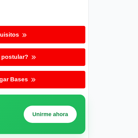
uisitos
postular?
gar Bases
Unirme ahora