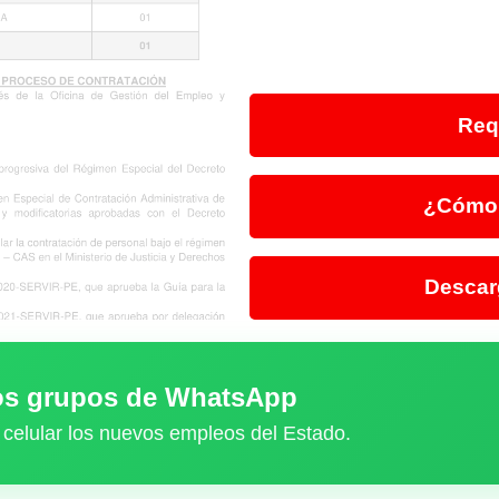
Req
¿Cómo 
Descar
ros grupos de WhatsApp
 celular los nuevos empleos del Estado.