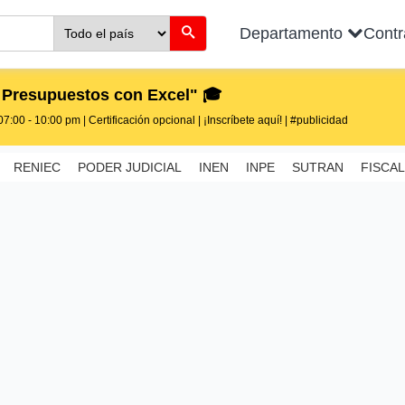
Departamento
Cont
 Presupuestos con Excel" 🎓
7:00 - 10:00 pm | Certificación opcional | ¡Inscríbete aquí! | #publicidad
RENIEC
PODER JUDICIAL
INEN
INPE
SUTRAN
FISCAL