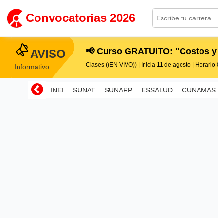
Convocatorias 2026
📢 Curso GRATUITO: "Costos y
AVISO
Clases ((EN VIVO)) | Inicia 11 de agosto | Horario 0
Informativo
INEI
SUNAT
SUNARP
ESSALUD
CUNAMAS