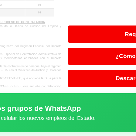
Req
¿Cómo 
Descar
ros grupos de WhatsApp
 celular los nuevos empleos del Estado.