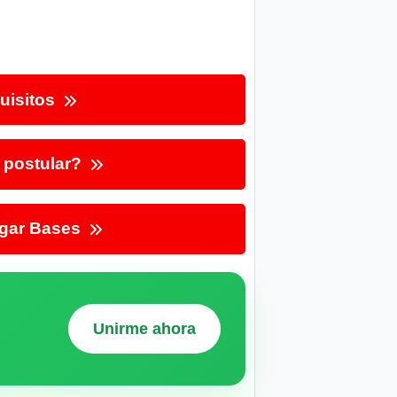
uisitos
postular?
gar Bases
Unirme ahora