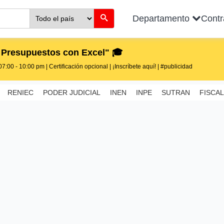
Departamento
Cont
 Presupuestos con Excel" 🎓
7:00 - 10:00 pm | Certificación opcional | ¡Inscríbete aquí! | #publicidad
RENIEC
PODER JUDICIAL
INEN
INPE
SUTRAN
FISCAL