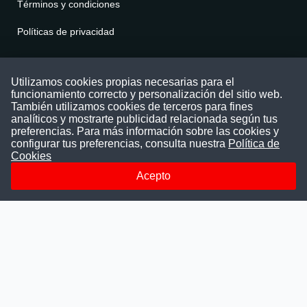
Términos y condiciones
Políticas de privacidad
Contáctenos
Utilizamos cookies propias necesarias para el
funcionamiento correcto y personalización del sitio web.
Puede comunicarse con nosotros a través
También utilizamos cookies de terceros para fines
nuestras redes sociales o del correo:
analíticos y mostrarte publicidad relacionada según tus
contacto@convocatoriasdetrabajo.com
preferencias. Para más información sobre las cookies y
Siguenos en:
configurar tus preferencias, consulta nuestra
Política de
Cookies
Acepto
Facebook
Instagram
LinkedIn
Telegram
TikTok