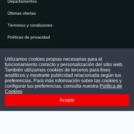
Departamentos
Últimas ofertas
Términos y condiciones
Políticas de privacidad
Contáctenos
Utilizamos cookies propias necesarias para el
funcionamiento correcto y personalización del sitio web.
Puede comunicarse con nosotros a través
También utilizamos cookies de terceros para fines
nuestras redes sociales o del correo:
analíticos y mostrarte publicidad relacionada según tus
contacto@convocatoriasdetrabajo.com
preferencias. Para más información sobre las cookies y
Siguenos en:
configurar tus preferencias, consulta nuestra
Política de
Cookies
Acepto
Facebook
Instagram
LinkedIn