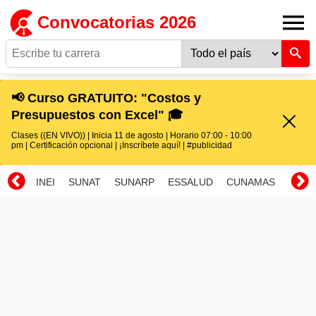
Convocatorias 2026
📢 Curso GRATUITO: "Costos y
Presupuestos con Excel" 🎓
Clases ((EN VIVO)) | Inicia 11 de agosto | Horario 07:00 - 10:00
pm | Certificación opcional | ¡Inscríbete aquí! | #publicidad
INEI
SUNAT
SUNARP
ESSALUD
CUNAMAS
RENI