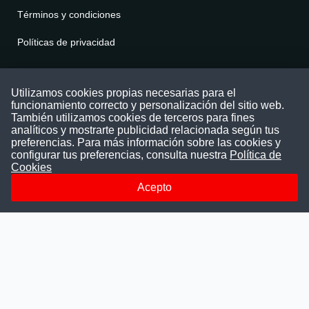
Términos y condiciones
Políticas de privacidad
Contáctenos
Utilizamos cookies propias necesarias para el
funcionamiento correcto y personalización del sitio web.
Puede comunicarse con nosotros a través
También utilizamos cookies de terceros para fines
nuestras redes sociales o del correo:
analíticos y mostrarte publicidad relacionada según tus
contacto@convocatoriasdetrabajo.com
preferencias. Para más información sobre las cookies y
Siguenos en:
configurar tus preferencias, consulta nuestra
Política de
Cookies
Acepto
Facebook
Instagram
LinkedIn
Telegram
TikTok