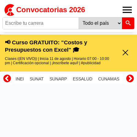
Convocatorias 2026
📢 Curso GRATUITO: "Costos y
Presupuestos con Excel" 🎓
Clases ((EN VIVO)) | Inicia 11 de agosto | Horario 07:00 - 10:00
pm | Certificación opcional | ¡Inscríbete aquí! | #publicidad
INEI
SUNAT
SUNARP
ESSALUD
CUNAMAS
RENI