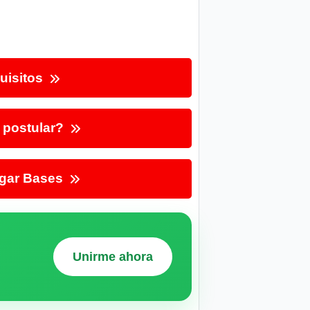
uisitos
postular?
gar Bases
Unirme ahora