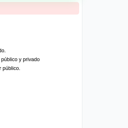
do.
 público y privado
r público.