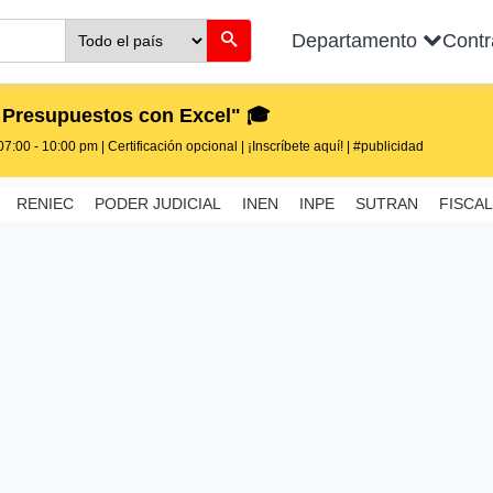
Departamento
Cont
 Presupuestos con Excel" 🎓
7:00 - 10:00 pm | Certificación opcional | ¡Inscríbete aquí! | #publicidad
RENIEC
PODER JUDICIAL
INEN
INPE
SUTRAN
FISCAL