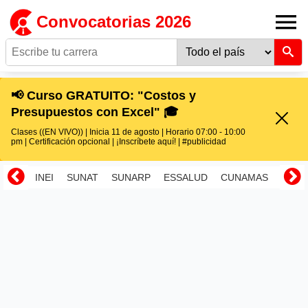
Convocatorias 2026
📢 Curso GRATUITO: "Costos y
Presupuestos con Excel" 🎓
Clases ((EN VIVO)) | Inicia 11 de agosto | Horario 07:00 - 10:00
pm | Certificación opcional | ¡Inscríbete aquí! | #publicidad
INEI
SUNAT
SUNARP
ESSALUD
CUNAMAS
RENI