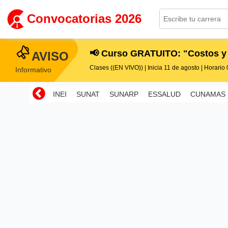
Convocatorias 2026
📢 Curso GRATUITO: "Costos y
AVISO
Clases ((EN VIVO)) | Inicia 11 de agosto | Horario 0
Informativo
INEI
SUNAT
SUNARP
ESSALUD
CUNAMAS