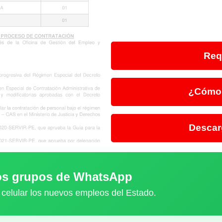
Req
¿Cómo 
Descar
ros grupos de WhatsApp
 celular los nuevos empleos del Estado.