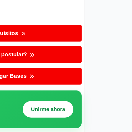
uisitos
postular?
gar Bases
Unirme ahora