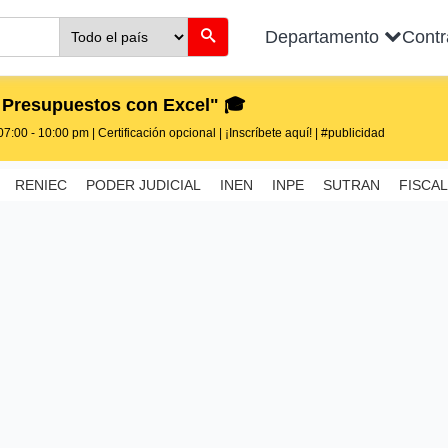
Departamento
Cont
 Presupuestos con Excel" 🎓
7:00 - 10:00 pm | Certificación opcional | ¡Inscríbete aquí! | #publicidad
RENIEC
PODER JUDICIAL
INEN
INPE
SUTRAN
FISCAL