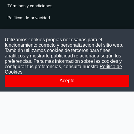
Términos y condiciones
Políticas de privacidad
Contáctenos
Utilizamos cookies propias necesarias para el
funcionamiento correcto y personalización del sitio web.
Puede comunicarse con nosotros a través
También utilizamos cookies de terceros para fines
nuestras redes sociales o del correo:
analíticos y mostrarte publicidad relacionada según tus
contacto@convocatoriasdetrabajo.com
preferencias. Para más información sobre las cookies y
Siguenos en:
configurar tus preferencias, consulta nuestra
Política de
Cookies
Acepto
Facebook
Instagram
LinkedIn
Telegram
TikTok