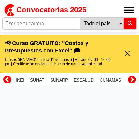
Convocatorias 2026
📢 Curso GRATUITO: "Costos y
Presupuestos con Excel" 🎓
Clases ((EN VIVO)) | Inicia 11 de agosto | Horario 07:00 - 10:00
pm | Certificación opcional | ¡Inscríbete aquí! | #publicidad
INEI
SUNAT
SUNARP
ESSALUD
CUNAMAS
RENI