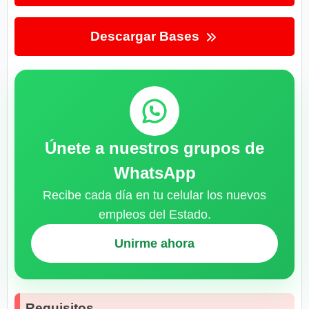
Descargar Bases
Únete a nuestros grupos de
WhatsApp
Recibe cada día en tu celular los nuevos
empleos del Estado.
Unirme ahora
Requisitos