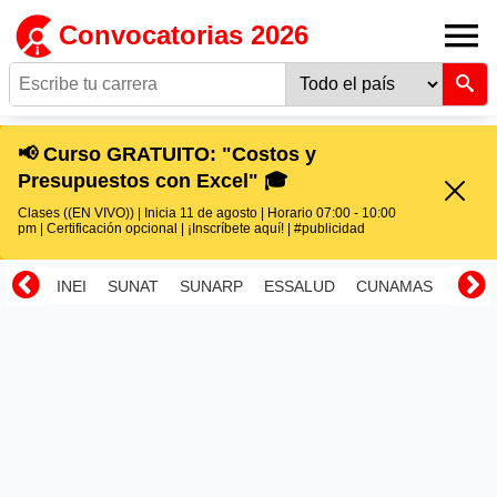
Convocatorias 2026
📢 Curso GRATUITO: "Costos y
Presupuestos con Excel" 🎓
Clases ((EN VIVO)) | Inicia 11 de agosto | Horario 07:00 - 10:00
pm | Certificación opcional | ¡Inscríbete aquí! | #publicidad
INEI
SUNAT
SUNARP
ESSALUD
CUNAMAS
RENI