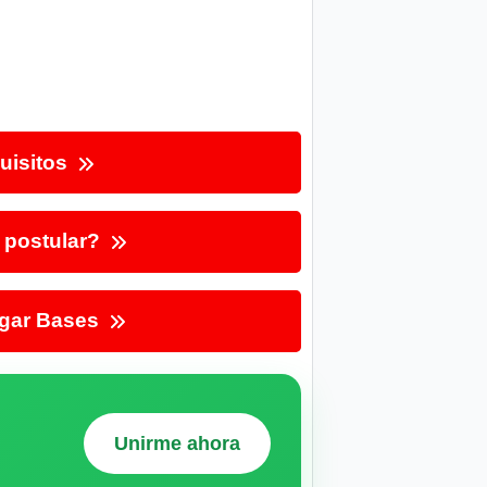
uisitos
postular?
gar Bases
Unirme ahora