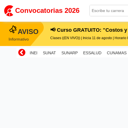
Convocatorias 2026
📢 Curso GRATUITO: "Costos y
AVISO
Clases ((EN VIVO)) | Inicia 11 de agosto | Horario 0
Informativo
INEI
SUNAT
SUNARP
ESSALUD
CUNAMAS