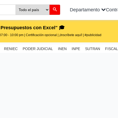
Departamento
Cont
 Presupuestos con Excel" 🎓
7:00 - 10:00 pm | Certificación opcional | ¡Inscríbete aquí! | #publicidad
RENIEC
PODER JUDICIAL
INEN
INPE
SUTRAN
FISCAL