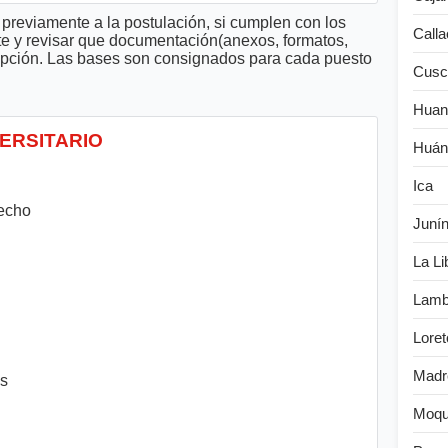
previamente a la postulación, si cumplen con los
Calla
te y revisar que documentación(anexos, formatos,
cripción. Las bases son consignados para cada puesto
Cusc
Huan
VERSITARIO
Huán
Ica
recho
Juní
La Li
Lamb
Loret
Madr
es
Moqu