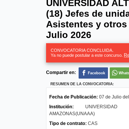
UNIVERSIDAD AL
(18) Jefes de unida
Asistentes y otros
Julio 2026
CONVOCATORIA CONCLUIDA.
Ya no puede postular a este concurso.
Re
Compartir en:
Facebook
What
RESUMEN DE LA CONVOCATORIA:
Fecha de Publicación:
07 de Julio de
Institución:
UNIVERSIDAD A
AMAZONAS(UNAAA)
Tipo de contrato:
CAS