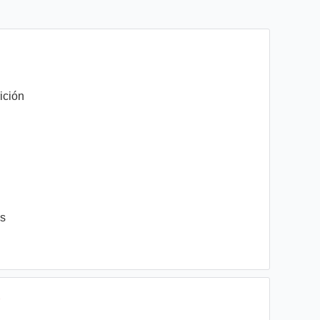
ición
es
A