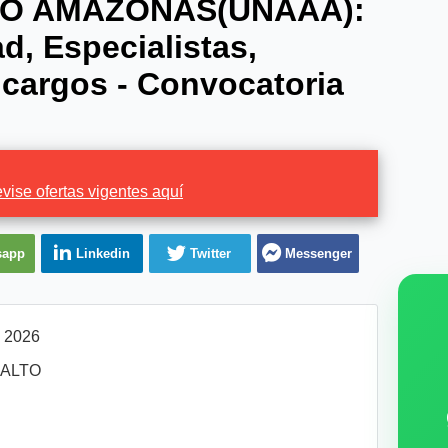
TO AMAZONAS(UNAAA):
d, Especialistas,
 cargos - Convocatoria
vise ofertas vigentes aquí
sapp
Linkedin
Twitter
Messenger
l 2026
LTO