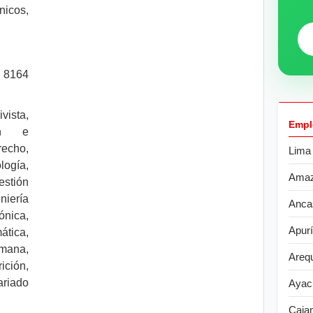
nicos,
. 8164
vista,
Empl
ión e
echo,
Lima
ogía,
Ama
stión
niería
Anca
nica,
Apur
ática,
umana,
Areq
ción,
riado
Ayac
Caja