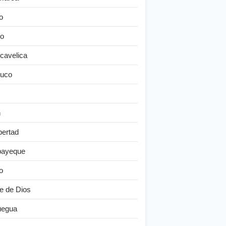
o
o
cavelica
uco
n
bertad
ayeque
o
e de Dios
egua