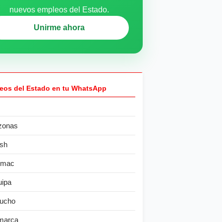
nuevos empleos del Estado.
Unirme ahora
eos del Estado en tu WhatsApp
zonas
sh
ímac
uipa
ucho
marca