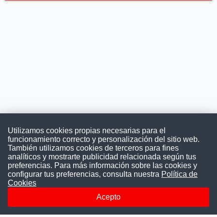
Utilizamos cookies propias necesarias para el
funcionamiento correcto y personalización del sitio web.
También utilizamos cookies de terceros para fines
Convocatoriasdetrabajo.com
analíticos y mostrarte publicidad relacionada según tus
preferencias. Para más información sobre las cookies y
configurar tus preferencias, consulta nuestra
Política de
Cookies
ConvocatoriasDeTrabajo.com es una plataforma informativa
sobre los empleos del Estado Peruano. Buscamos promover
Acepto
la difusión y transparencia de los concursos públicos, además
ayudamos a las instituciones a encontrar a los mejores
talentos. A nuestros usuarios le brindamos en un solo lugar