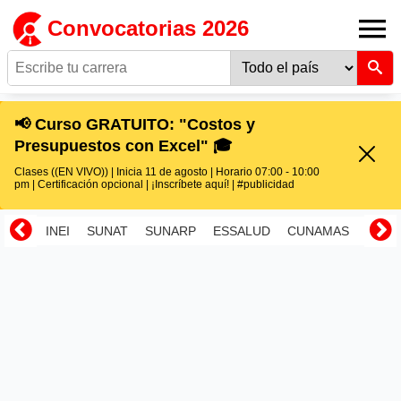
Convocatorias 2026
📢 Curso GRATUITO: "Costos y
Presupuestos con Excel" 🎓
Clases ((EN VIVO)) | Inicia 11 de agosto | Horario 07:00 - 10:00
pm | Certificación opcional | ¡Inscríbete aquí! | #publicidad
INEI
SUNAT
SUNARP
ESSALUD
CUNAMAS
RENI