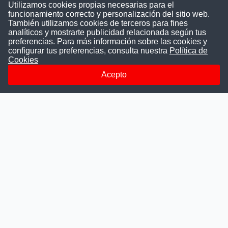
Utilizamos cookies propias necesarias para el
funcionamiento correcto y personalización del sitio web.
También utilizamos cookies de terceros para fines
Convocatoriasdetrabajo.com
analíticos y mostrarte publicidad relacionada según tus
preferencias. Para más información sobre las cookies y
configurar tus preferencias, consulta nuestra
Política de
Cookies
ConvocatoriasDeTrabajo.com es una plataforma informativa
sobre los empleos del Estado Peruano. Buscamos promover
Acepto
la difusión y transparencia de los concursos públicos, además
ayudamos a las instituciones a encontrar a los mejores
talentos. A nuestros usuarios le brindamos en un solo lugar
todas las vacantes del gobierno, ahorrándoles el tiempo que
les tomaría buscar por separado en cada página web de las
Instituciones Públicas.
Más información
Quienes Somos
Publicar convocatoria
Blog
Departamentos