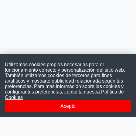
Utilizamos cookies propias necesarias para el
funcionamiento correcto y personalización del sitio web.
También utilizamos cookies de terceros para fines
Convocatoriasdetrabajo.com
analíticos y mostrarte publicidad relacionada según tus
preferencias. Para más información sobre las cookies y
configurar tus preferencias, consulta nuestra
Política de
Cookies
ConvocatoriasDeTrabajo.com es una plataforma informativa
sobre los empleos del Estado Peruano. Buscamos promover
Acepto
la difusión y transparencia de los concursos públicos, además
ayudamos a las instituciones a encontrar a los mejores
talentos. A nuestros usuarios le brindamos en un solo lugar
todas las vacantes del gobierno, ahorrándoles el tiempo que
les tomaría buscar por separado en cada página web de las
Instituciones Públicas.