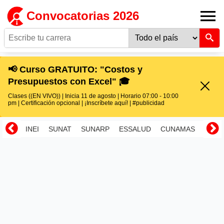
Convocatorias 2026
📢 Curso GRATUITO: "Costos y
Presupuestos con Excel" 🎓
Clases ((EN VIVO)) | Inicia 11 de agosto | Horario 07:00 - 10:00
pm | Certificación opcional | ¡Inscríbete aquí! | #publicidad
INEI
SUNAT
SUNARP
ESSALUD
CUNAMAS
RENI