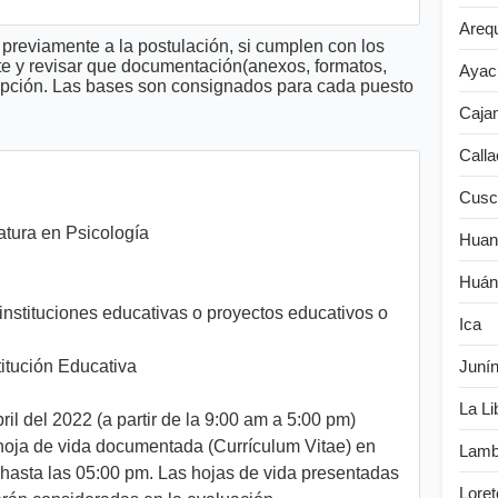
Areq
previamente a la postulación, si cumplen con los
te y revisar que documentación(anexos, formatos,
Ayac
cripción. Las bases son consignados para cada puesto
Caja
Calla
Cusc
atura en Psicología
Huan
Huán
instituciones educativas o proyectos educativos o
Ica
titución Educativa
Juní
La Li
ril del 2022 (a partir de la 9:00 am a 5:00 pm)
oja de vida documentada (Currículum Vitae) en
Lamb
hasta las 05:00 pm. Las hojas de vida presentadas
Loret