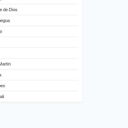
e de Dios
egua
o
Martín
a
bes
ali