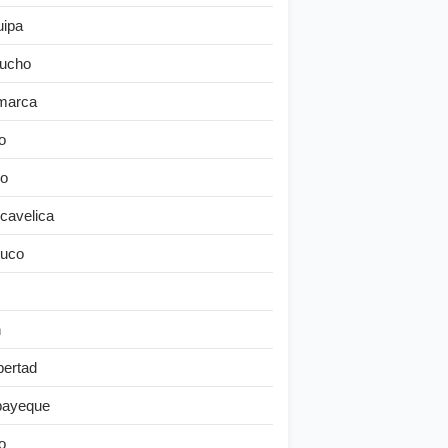
uipa
ucho
marca
o
o
cavelica
uco
n
bertad
ayeque
o