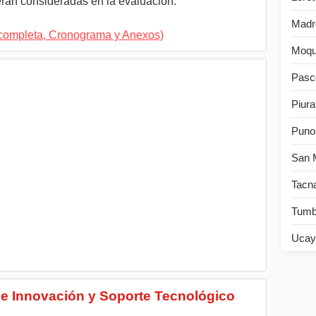
erán consideradas en la evaluación.
Madr
completa, Cronograma y Anexos)
Moqu
Pasc
Piura
Puno
San 
Tacn
Tum
Ucay
de Innovación y Soporte Tecnológico