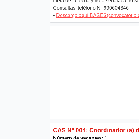
fuera de la fecha y hora señalada no s
Consultas: teléfono N° 990604346
•
Descarga aquí BASES(convocatoria 
CAS N° 004: Coordinador (a) 
Número de vacantes:
1