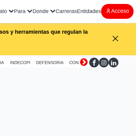
Acceso
rato
Para
Donde
Carreras
Entidades
os y herramientas que regulan la
IA
INDECOPI
DEFENSORIA
CONTRALORIA
SUNAFIL
MI