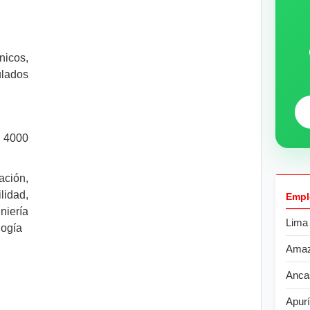
icos,
lados
. 4000
ción,
lidad,
Empl
niería
Lima
logía
Ama
Anca
Apur