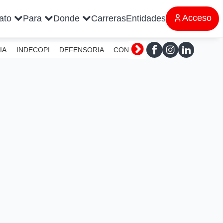
Acceso
rato
Para
Donde
Carreras
Entidades
IA
INDECOPI
DEFENSORIA
CONTRALORIA
SUNAFIL
MI