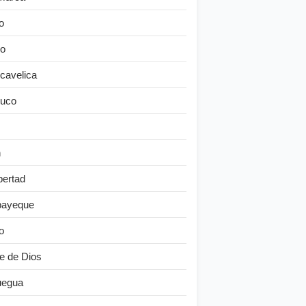
o
o
cavelica
uco
n
bertad
ayeque
o
e de Dios
egua