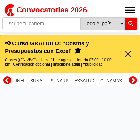
Convocatorias 2026
📢 Curso GRATUITO: "Costos y
Presupuestos con Excel" 🎓
Clases ((EN VIVO)) | Inicia 11 de agosto | Horario 07:00 - 10:00
pm | Certificación opcional | ¡Inscríbete aquí! | #publicidad
INEI
SUNAT
SUNARP
ESSALUD
CUNAMAS
RENI