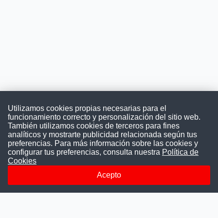
Utilizamos cookies propias necesarias para el
funcionamiento correcto y personalización del sitio web.
También utilizamos cookies de terceros para fines
Convocatoriasdetrabajo.com
analíticos y mostrarte publicidad relacionada según tus
preferencias. Para más información sobre las cookies y
configurar tus preferencias, consulta nuestra
Política de
Cookies
ConvocatoriasDeTrabajo.com es una plataforma informativa
sobre los empleos del Estado Peruano. Buscamos promover
Acepto
la difusión y transparencia de los concursos públicos, además
ayudamos a las instituciones a encontrar a los mejores
talentos. A nuestros usuarios le brindamos en un solo lugar
todas las vacantes del gobierno, ahorrándoles el tiempo que
les tomaría buscar por separado en cada página web de las
Instituciones Públicas.