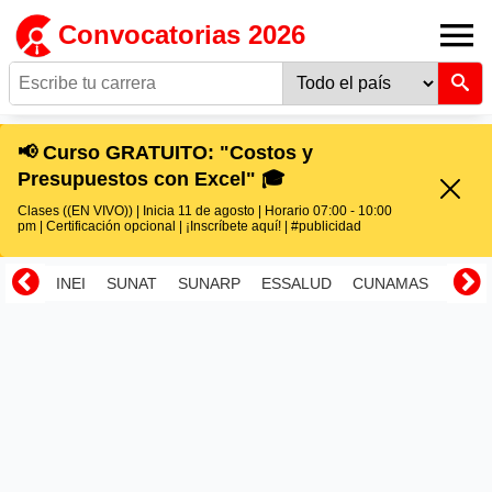
Convocatorias 2026
📢 Curso GRATUITO: "Costos y
Presupuestos con Excel" 🎓
Clases ((EN VIVO)) | Inicia 11 de agosto | Horario 07:00 - 10:00
pm | Certificación opcional | ¡Inscríbete aquí! | #publicidad
INEI
SUNAT
SUNARP
ESSALUD
CUNAMAS
RENI