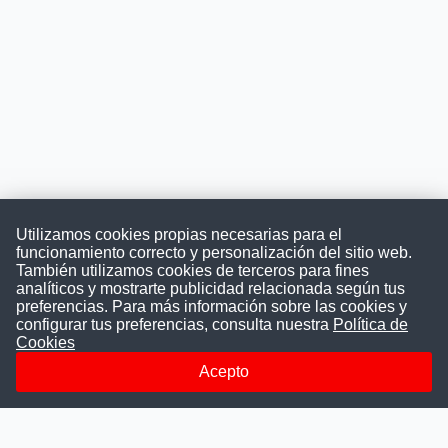
Utilizamos cookies propias necesarias para el
funcionamiento correcto y personalización del sitio web.
También utilizamos cookies de terceros para fines
Convocatoriasdetrabajo.com
analíticos y mostrarte publicidad relacionada según tus
preferencias. Para más información sobre las cookies y
configurar tus preferencias, consulta nuestra
Política de
Cookies
ConvocatoriasDeTrabajo.com es una plataforma informativa
sobre los empleos del Estado Peruano. Buscamos promover
Acepto
la difusión y transparencia de los concursos públicos, además
ayudamos a las instituciones a encontrar a los mejores
talentos. A nuestros usuarios le brindamos en un solo lugar
todas las vacantes del gobierno, ahorrándoles el tiempo que
les tomaría buscar por separado en cada página web de las