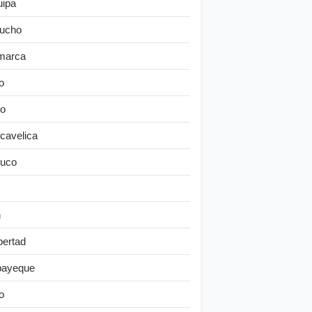
uipa
ucho
marca
o
o
cavelica
uco
n
bertad
ayeque
o