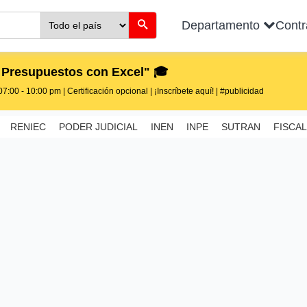
Departamento
Cont
 Presupuestos con Excel" 🎓
7:00 - 10:00 pm | Certificación opcional | ¡Inscríbete aquí! | #publicidad
RENIEC
PODER JUDICIAL
INEN
INPE
SUTRAN
FISCAL