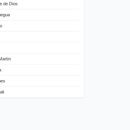
e de Dios
egua
o
Martín
a
bes
ali