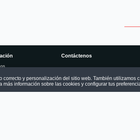
ación
Contáctenos
mos
Puede comunicarse con nosotros a tra
nuestras redes sociales o del correo:
correcto y personalización del sitio web. También utilizamos co
ocatoria
contacto@convocatoriasdetrabajo.com
a más información sobre las cookies y configurar tus preferenci
os
as
ondiciones