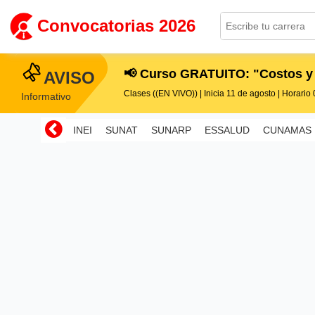
Convocatorias 2026
📢 Curso GRATUITO: "Costos y
AVISO
Clases ((EN VIVO)) | Inicia 11 de agosto | Horario 0
Informativo
INEI
SUNAT
SUNARP
ESSALUD
CUNAMAS