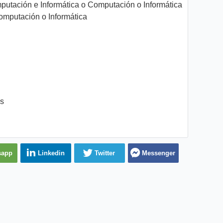
utación e Informática o Computación o Informática
omputación o Informática
es
sapp
Linkedin
Twitter
Messenger