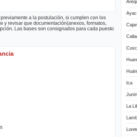
Areq
Ayac
previamente a la postulación, si cumplen con los
te y revisar que documentación(anexos, formatos,
Caja
cripción. Las bases son consignados para cada puesto
Calla
Cusc
ancia
Huan
Huán
Ica
Juní
La Li
Lamb
es
Loret