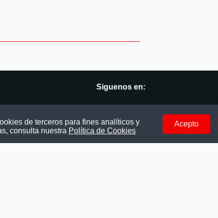
Siguenos en:
vés
Facebook
okies de terceros para fines analíticos y
Acepto
as, consulta nuestra
Política de Cookies
Instagram
LinkedIn
Telegram
TikTok
Youtube