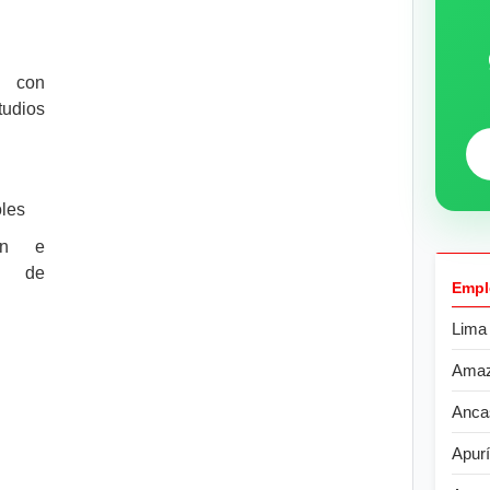
s con
tudios
oles
ón e
al de
Empl
Lima
Ama
Anca
Apur