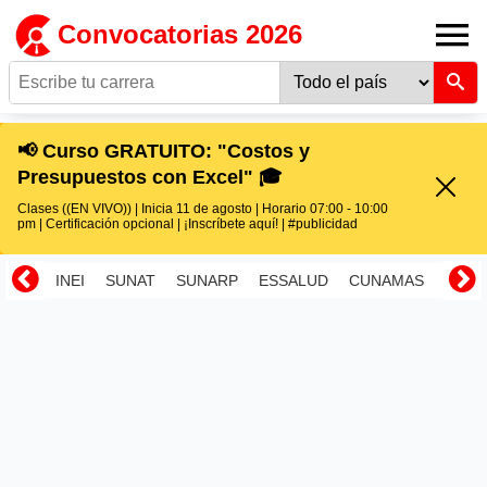
Convocatorias 2026
📢 Curso GRATUITO: "Costos y
Presupuestos con Excel" 🎓
Clases ((EN VIVO)) | Inicia 11 de agosto | Horario 07:00 - 10:00
pm | Certificación opcional | ¡Inscríbete aquí! | #publicidad
INEI
SUNAT
SUNARP
ESSALUD
CUNAMAS
RENI