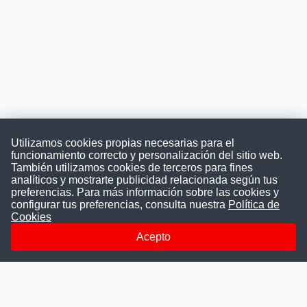
Utilizamos cookies propias necesarias para el
funcionamiento correcto y personalización del sitio web.
También utilizamos cookies de terceros para fines
Convocatoriasdetrabajo.com
analíticos y mostrarte publicidad relacionada según tus
preferencias. Para más información sobre las cookies y
configurar tus preferencias, consulta nuestra
Política de
Cookies
ConvocatoriasDeTrabajo.com es una plataforma informativa
sobre los empleos del Estado Peruano. Buscamos promover
Acepto
la difusión y transparencia de los concursos públicos, además
ayudamos a las instituciones a encontrar a los mejores
talentos. A nuestros usuarios le brindamos en un solo lugar
todas las vacantes del gobierno, ahorrándoles el tiempo que
les tomaría buscar por separado en cada página web de las
Instituciones Públicas.