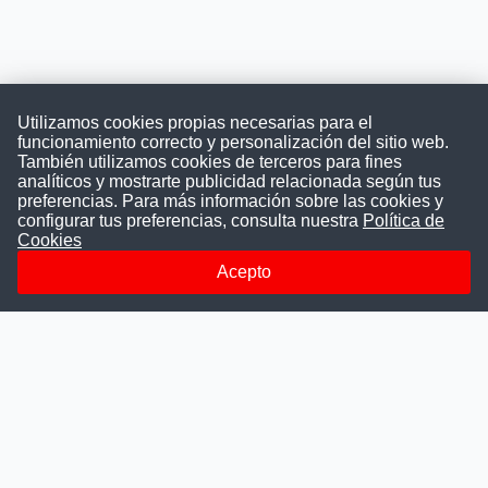
Utilizamos cookies propias necesarias para el
funcionamiento correcto y personalización del sitio web.
También utilizamos cookies de terceros para fines
Convocatoriasdetrabajo.com
analíticos y mostrarte publicidad relacionada según tus
preferencias. Para más información sobre las cookies y
configurar tus preferencias, consulta nuestra
Política de
Cookies
ConvocatoriasDeTrabajo.com es una plataforma informativa
sobre los empleos del Estado Peruano. Buscamos promover
Acepto
la difusión y transparencia de los concursos públicos, además
ayudamos a las instituciones a encontrar a los mejores
talentos. A nuestros usuarios le brindamos en un solo lugar
todas las vacantes del gobierno, ahorrándoles el tiempo que
les tomaría buscar por separado en cada página web de las
Instituciones Públicas.
Más información
Quienes Somos
Publicar convocatoria