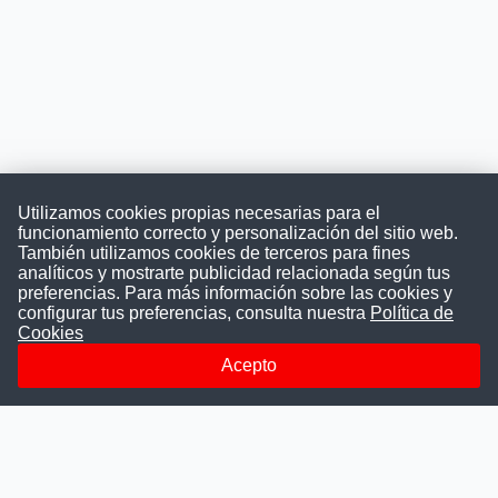
Utilizamos cookies propias necesarias para el
funcionamiento correcto y personalización del sitio web.
También utilizamos cookies de terceros para fines
Convocatoriasdetrabajo.com
analíticos y mostrarte publicidad relacionada según tus
preferencias. Para más información sobre las cookies y
configurar tus preferencias, consulta nuestra
Política de
Cookies
ConvocatoriasDeTrabajo.com es una plataforma informativa
sobre los empleos del Estado Peruano. Buscamos promover
Acepto
la difusión y transparencia de los concursos públicos, además
ayudamos a las instituciones a encontrar a los mejores
talentos. A nuestros usuarios le brindamos en un solo lugar
todas las vacantes del gobierno, ahorrándoles el tiempo que
les tomaría buscar por separado en cada página web de las
Instituciones Públicas.
Más información