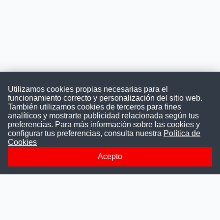
Utilizamos cookies propias necesarias para el
funcionamiento correcto y personalización del sitio web.
También utilizamos cookies de terceros para fines
Convocatoriasdetrabajo.com
analíticos y mostrarte publicidad relacionada según tus
preferencias. Para más información sobre las cookies y
configurar tus preferencias, consulta nuestra
Política de
Cookies
ConvocatoriasDeTrabajo.com es una plataforma informativa
sobre los empleos del Estado Peruano. Buscamos promover
Acepto
la difusión y transparencia de los concursos públicos, además
ayudamos a las instituciones a encontrar a los mejores
talentos. A nuestros usuarios le brindamos en un solo lugar
todas las vacantes del gobierno, ahorrándoles el tiempo que
les tomaría buscar por separado en cada página web de las
Instituciones Públicas.
Más información