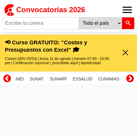
Convocatorias 2026
📢 Curso GRATUITO: "Costos y
Presupuestos con Excel" 🎓
Clases ((EN VIVO)) | Inicia 11 de agosto | Horario 07:00 - 10:00
pm | Certificación opcional | ¡Inscríbete aquí! | #publicidad
INEI
SUNAT
SUNARP
ESSALUD
CUNAMAS
RENI