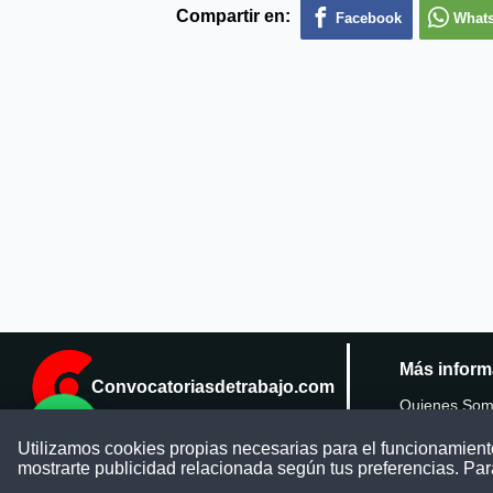
Compartir en:
Facebook
What
Más inform
Convocatoriasdetrabajo.com
Quienes So
Utilizamos cookies propias necesarias para el funcionamiento 
Publicar conv
ConvocatoriasDeTrabajo.com es una
mostrarte publicidad relacionada según tus preferencias. Par
plataforma informativa sobre los empleos
del Estado Peruano. Buscamos promover