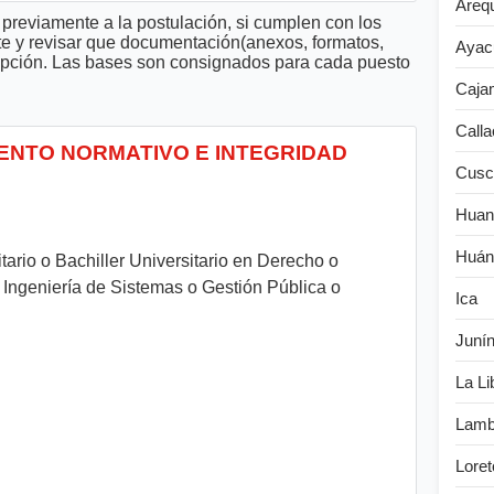
Areq
previamente a la postulación, si cumplen con los
te y revisar que documentación(anexos, formatos,
Ayac
cripción. Las bases son consignados para cada puesto
Caja
Calla
IENTO NORMATIVO E INTEGRIDAD
Cusc
Huan
Huán
itario o Bachiller Universitario en Derecho o
o Ingeniería de Sistemas o Gestión Pública o
Ica
Juní
La Li
Lamb
Loret