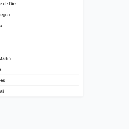
e de Dios
egua
o
Martín
a
bes
ali