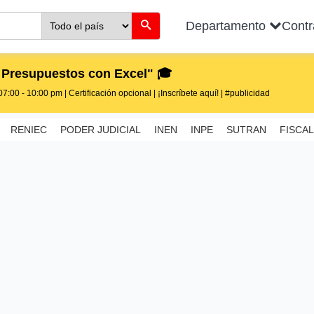
Departamento
Cont
 Presupuestos con Excel" 🎓
7:00 - 10:00 pm | Certificación opcional | ¡Inscríbete aquí! | #publicidad
RENIEC
PODER JUDICIAL
INEN
INPE
SUTRAN
FISCAL