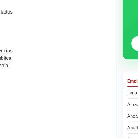
ulados
encias
lica,
trial
Empl
Lima
Ama
Anca
Apur