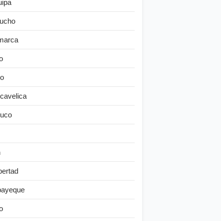
uipa
ucho
marca
o
o
cavelica
uco
n
bertad
ayeque
o