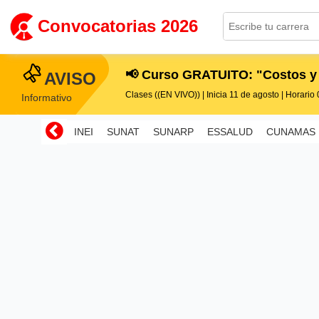
Convocatorias 2026
📢 Curso GRATUITO: "Costos y
AVISO
Clases ((EN VIVO)) | Inicia 11 de agosto | Horario 0
Informativo
INEI
SUNAT
SUNARP
ESSALUD
CUNAMAS