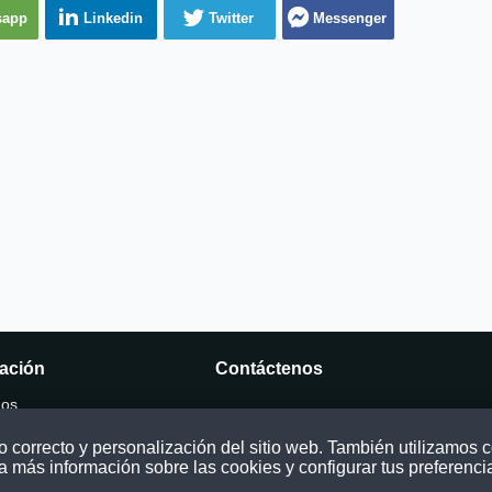
sapp
Linkedin
Twitter
Messenger
ación
Contáctenos
mos
Puede comunicarse con nosotros a tra
nuestras redes sociales o del correo:
correcto y personalización del sitio web. También utilizamos co
ocatoria
contacto@convocatoriasdetrabajo.com
a más información sobre las cookies y configurar tus preferenci