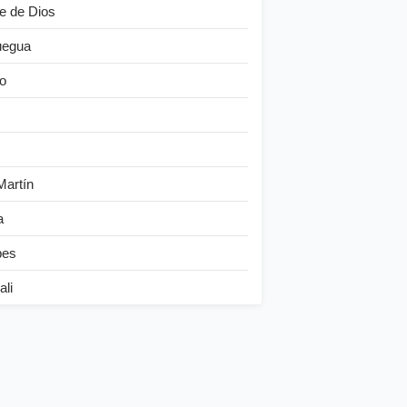
e de Dios
egua
o
Martín
a
bes
ali