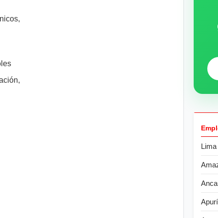
nicos,
oles
ción,
Empl
Lima
Ama
Anca
Apur