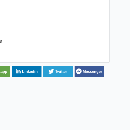
es
sapp
Linkedin
Twitter
Messenger