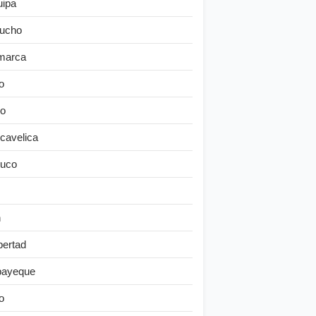
uipa
ucho
marca
o
o
cavelica
uco
n
bertad
ayeque
o