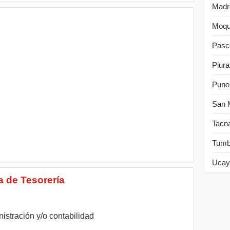
Madr
Moqu
Pasc
Piura
Puno
San 
Tacn
Tum
Ucay
a de Tesorería
istración y/o contabilidad