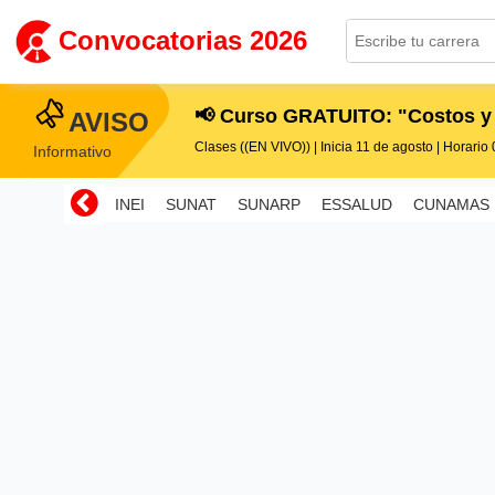
Convocatorias 2026
📢 Curso GRATUITO: "Costos y
AVISO
Clases ((EN VIVO)) | Inicia 11 de agosto | Horario 0
Informativo
INEI
SUNAT
SUNARP
ESSALUD
CUNAMAS