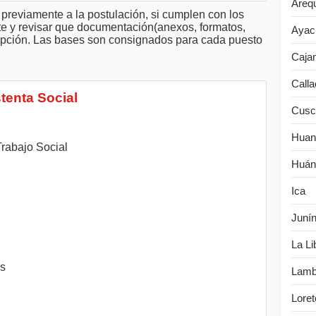
Areq
previamente a la postulación, si cumplen con los
te y revisar que documentación(anexos, formatos,
Ayac
cripción. Las bases son consignados para cada puesto
Caja
Calla
tenta Social
Cusc
Huan
Trabajo Social
Huán
Ica
Juní
La Li
es
Lamb
Loret