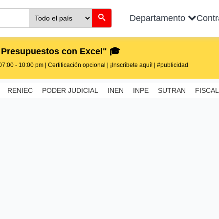
Departamento
Cont
 Presupuestos con Excel" 🎓
7:00 - 10:00 pm | Certificación opcional | ¡Inscríbete aquí! | #publicidad
RENIEC
PODER JUDICIAL
INEN
INPE
SUTRAN
FISCAL