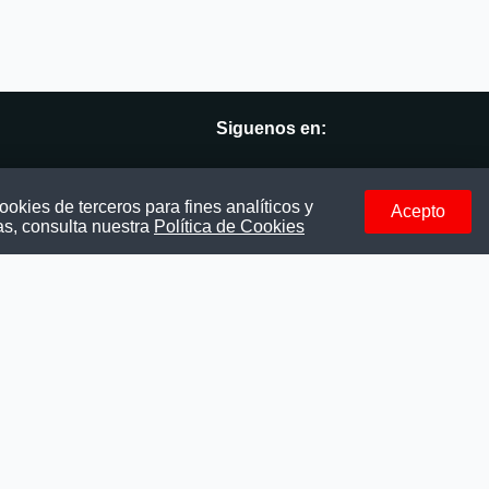
Siguenos en:
vés
Facebook
okies de terceros para fines analíticos y
Acepto
as, consulta nuestra
Política de Cookies
Instagram
LinkedIn
Telegram
TikTok
Youtube