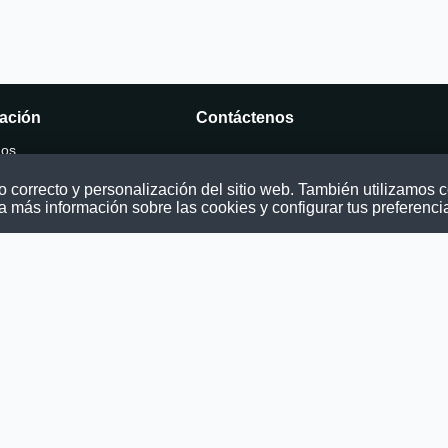
ación
Contáctenos
mos
Puede comunicarse con nosotros a tra
nuestras redes sociales o del correo:
correcto y personalización del sitio web. También utilizamos co
ocatoria
contacto@convocatoriasdetrabajo.com
a más información sobre las cookies y configurar tus preferenci
os
as
ondiciones
privacidad