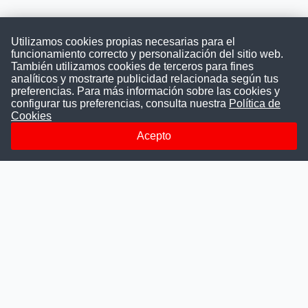
Utilizamos cookies propias necesarias para el
funcionamiento correcto y personalización del sitio web.
También utilizamos cookies de terceros para fines
Convocatoriasdetrabajo.com
analíticos y mostrarte publicidad relacionada según tus
preferencias. Para más información sobre las cookies y
configurar tus preferencias, consulta nuestra
Política de
Cookies
ConvocatoriasDeTrabajo.com es una plataforma informativa
sobre los empleos del Estado Peruano. Buscamos promover
Acepto
la difusión y transparencia de los concursos públicos, además
ayudamos a las instituciones a encontrar a los mejores
talentos. A nuestros usuarios le brindamos en un solo lugar
todas las vacantes del gobierno, ahorrándoles el tiempo que
les tomaría buscar por separado en cada página web de las
Instituciones Públicas.
Más información
Quienes Somos
Publicar convocatoria
Blog