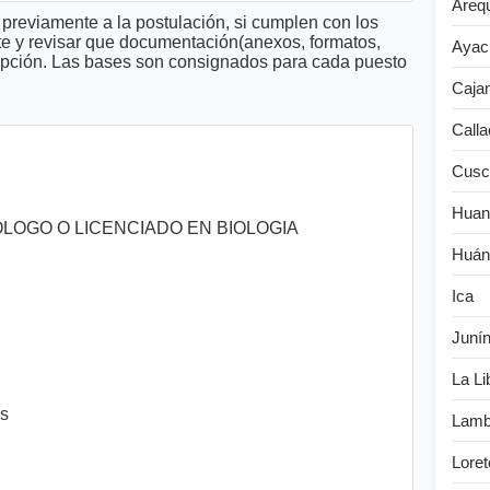
Areq
previamente a la postulación, si cumplen con los
te y revisar que documentación(anexos, formatos,
Ayac
cripción. Las bases son consignados para cada puesto
Caja
Calla
Cusc
Huan
 BIOLOGO O LICENCIADO EN BIOLOGIA
Huán
Ica
Juní
La Li
es
Lamb
Loret