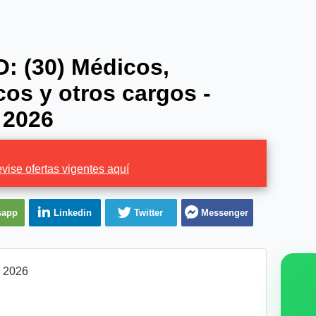
: (30) Médicos,
os y otros cargos -
 2026
vise ofertas vigentes aquí
sapp
Linkedin
Twitter
Messenger
l 2026