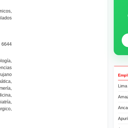
icos,
ulados
 6644
logía,
ncias
ujano
Empl
tica,
Lima
ería,
cina,
Ama
atría,
Anca
rgico,
Apur