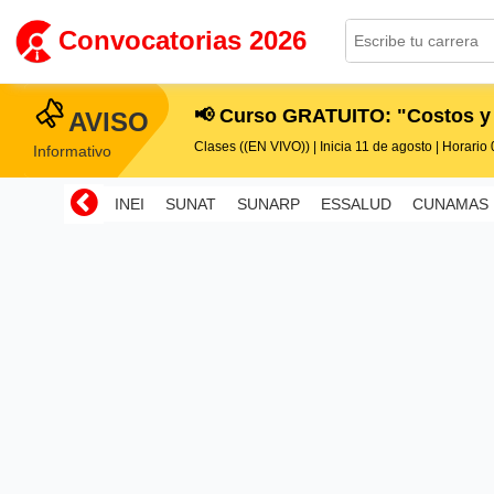
Convocatorias 2026
📢 Curso GRATUITO: "Costos y
AVISO
Clases ((EN VIVO)) | Inicia 11 de agosto | Horario 0
Informativo
INEI
SUNAT
SUNARP
ESSALUD
CUNAMAS