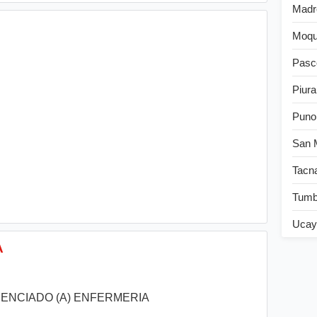
Madr
Moqu
Pasc
Piura
Puno
San 
Tacn
Tum
Ucay
A
 LICENCIADO (A) ENFERMERIA