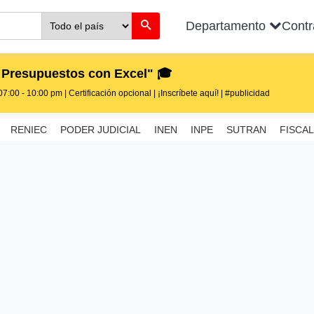
Departamento
Cont
 Presupuestos con Excel" 🎓
7:00 - 10:00 pm | Certificación opcional | ¡Inscríbete aquí! | #publicidad
RENIEC
PODER JUDICIAL
INEN
INPE
SUTRAN
FISCAL