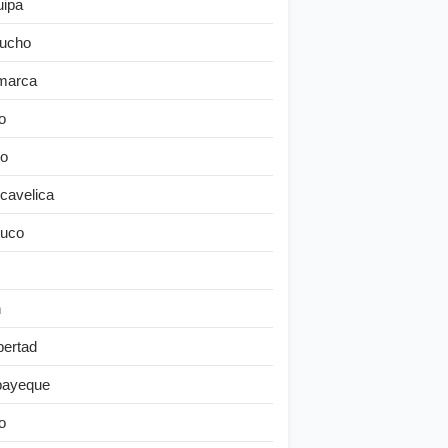
uipa
ucho
marca
o
o
cavelica
uco
n
bertad
ayeque
o