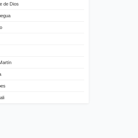
e de Dios
egua
o
Martín
a
bes
ali