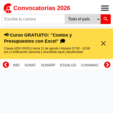
Convocatorias 2026
📢 Curso GRATUITO: "Costos y
Presupuestos con Excel" 🎓
Clases ((EN VIVO)) | Inicia 11 de agosto | Horario 07:00 - 10:00
pm | Certificación opcional | ¡Inscríbete aquí! | #publicidad
INEI
SUNAT
SUNARP
ESSALUD
CUNAMAS
RENI