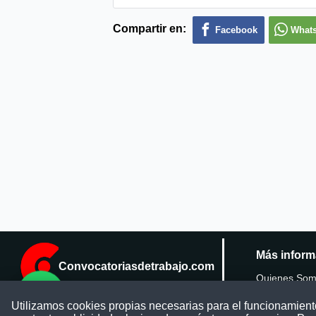
Compartir en:
Facebook
What
Más inform
Convocatoriasdetrabajo.com
Quienes So
Utilizamos cookies propias necesarias para el funcionamiento 
Publicar conv
ConvocatoriasDeTrabajo.com es una