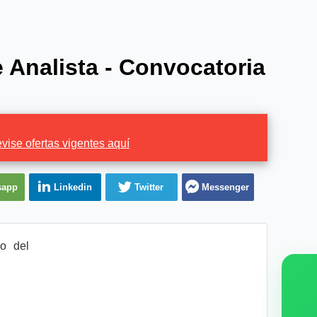
 Analista - Convocatoria
vise ofertas vigentes aquí
sapp
Linkedin
Twitter
Messenger
o del