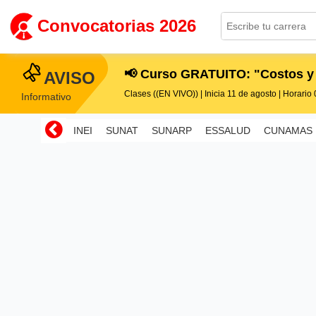
Convocatorias 2026
📢 Curso GRATUITO: "Costos y
AVISO
Clases ((EN VIVO)) | Inicia 11 de agosto | Horario 0
Informativo
INEI
SUNAT
SUNARP
ESSALUD
CUNAMAS