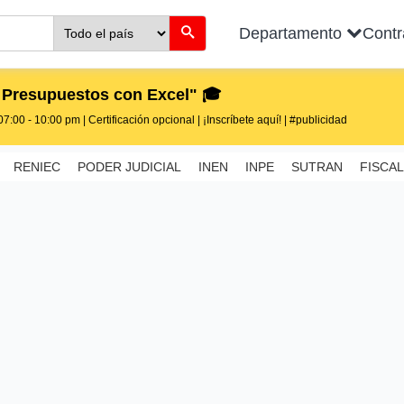
Departamento
Cont
 Presupuestos con Excel" 🎓
7:00 - 10:00 pm | Certificación opcional | ¡Inscríbete aquí! | #publicidad
RENIEC
PODER JUDICIAL
INEN
INPE
SUTRAN
FISCAL