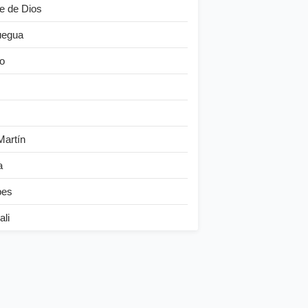
e de Dios
egua
o
Martín
a
bes
ali