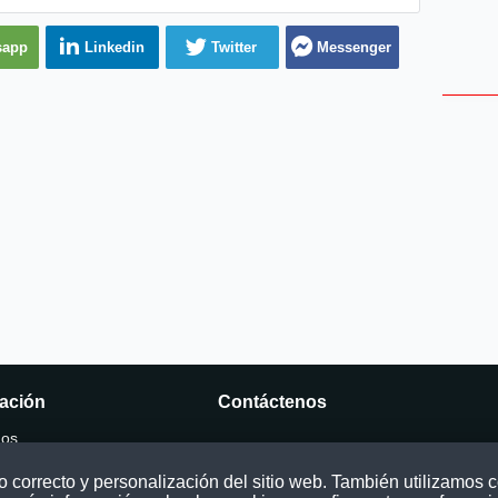
sapp
Linkedin
Twitter
Messenger
ación
Contáctenos
mos
Puede comunicarse con nosotros a tra
nuestras redes sociales o del correo:
correcto y personalización del sitio web. También utilizamos co
ocatoria
contacto@convocatoriasdetrabajo.com