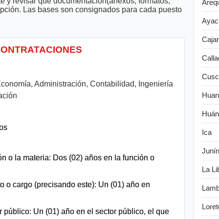
te y revisar que documentación(anexos, formatos,
Areq
cripción. Las bases son consignados para cada puesto
Ayac
Caja
 CONTRATACIONES
Calla
Cusc
conomía, Administración, Contabilidad, Ingeniería
Huan
mación
Huán
os
Ica
Juní
ón o la materia: Dos (02) años en la función o
La Li
o o cargo (precisando este): Un (01) año en
Lamb
Loret
 público: Un (01) año en el sector público, el que