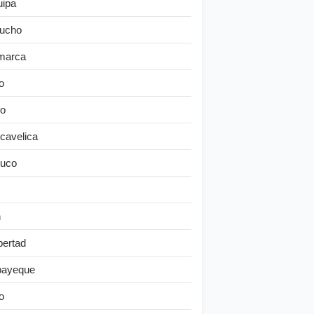
uipa
ucho
marca
o
o
cavelica
uco
n
bertad
ayeque
o