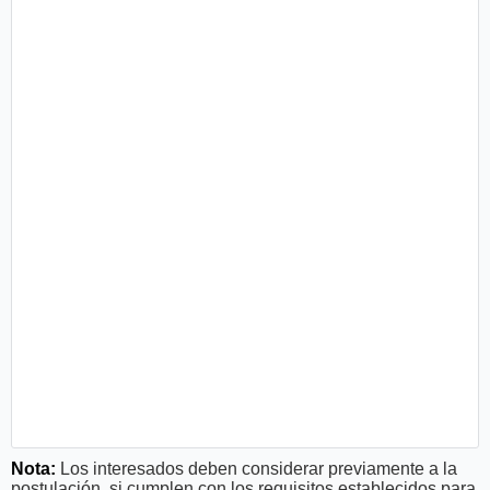
Nota:
Los interesados deben considerar previamente a la
postulación, si cumplen con los requisitos establecidos para