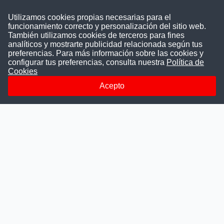
Utilizamos cookies propias necesarias para el
funcionamiento correcto y personalización del sitio web.
También utilizamos cookies de terceros para fines
Convocatoriasdetrabajo.com
analíticos y mostrarte publicidad relacionada según tus
preferencias. Para más información sobre las cookies y
configurar tus preferencias, consulta nuestra
Política de
Cookies
ConvocatoriasDeTrabajo.com es una plataforma informativa
sobre los empleos del Estado Peruano. Buscamos promover
Acepto
la difusión y transparencia de los concursos públicos, además
ayudamos a las instituciones a encontrar a los mejores
talentos. A nuestros usuarios le brindamos en un solo lugar
todas las vacantes del gobierno, ahorrándoles el tiempo que
les tomaría buscar por separado en cada página web de las
Instituciones Públicas.
Más información
Quienes Somos
Publicar convocatoria
Blog
Departamentos