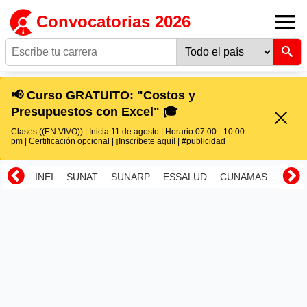
Convocatorias 2026
📢 Curso GRATUITO: "Costos y
Presupuestos con Excel" 🎓
Clases ((EN VIVO)) | Inicia 11 de agosto | Horario 07:00 - 10:00
pm | Certificación opcional | ¡Inscríbete aquí! | #publicidad
INEI
SUNAT
SUNARP
ESSALUD
CUNAMAS
RENI