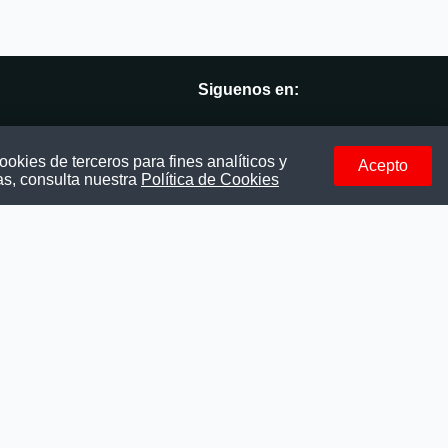
Siguenos en:
vés
Facebook
okies de terceros para fines analíticos y
Acepto
as, consulta nuestra
Política de Cookies
Instagram
LinkedIn
Telegram
TikTok
Youtube