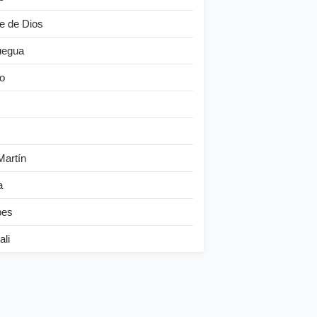
e de Dios
egua
o
Martín
a
bes
ali