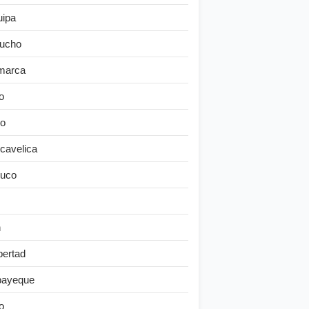
uipa
ucho
marca
o
o
cavelica
uco
n
bertad
ayeque
o