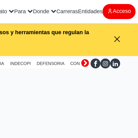
Acceso
rato
Para
Donde
Carreras
Entidades
os y herramientas que regulan la
IA
INDECOPI
DEFENSORIA
CONTRALORIA
SUNAFIL
MI