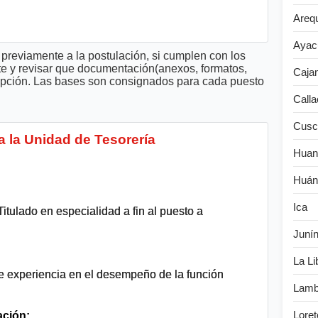
Areq
Ayac
previamente a la postulación, si cumplen con los
te y revisar que documentación(anexos, formatos,
Caja
cripción. Las bases son consignados para cada puesto
Calla
Cusc
 la Unidad de Tesorería
Huan
Huán
Ica
 Titulado en especialidad a fin al puesto a
Juní
La Li
e experiencia en el desempeño de la función
Lamb
Loret
ación: