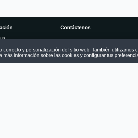
ación
Contáctenos
mos
Puede comunicarse con nosotros a tra
nuestras redes sociales o del correo:
correcto y personalización del sitio web. También utilizamos co
ocatoria
contacto@convocatoriasdetrabajo.com
a más información sobre las cookies y configurar tus preferenci
os
as
ondiciones
privacidad
© 2026 Todos los derechos reservados.