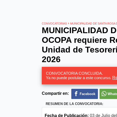
›
CONVOCATORIAS
MUNICIPALIDAD DE SANTA ROSA
MUNICIPALIDAD D
OCOPA requiere Re
Unidad de Tesorerí
2026
CONVOCATORIA CONCLUIDA.
Ya no puede postular a este concurso.
Re
Compartir en:
Facebook
What
RESUMEN DE LA CONVOCATORIA:
Fecha de Publicación:
03 de Julio de