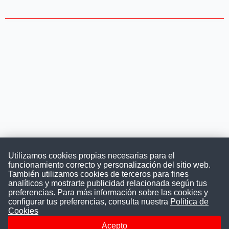
Utilizamos cookies propias necesarias para el
funcionamiento correcto y personalización del sitio web.
También utilizamos cookies de terceros para fines
Convocatoriasdetrabajo.com
analíticos y mostrarte publicidad relacionada según tus
preferencias. Para más información sobre las cookies y
configurar tus preferencias, consulta nuestra
Política de
Cookies
ConvocatoriasDeTrabajo.com es una plataforma informativa
sobre los empleos del Estado Peruano. Buscamos promover
Acepto
la difusión y transparencia de los concursos públicos, además