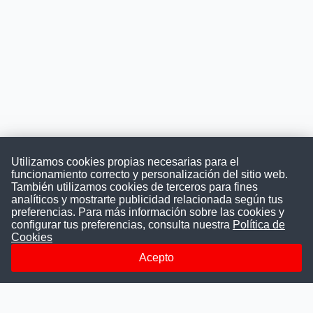
Utilizamos cookies propias necesarias para el
funcionamiento correcto y personalización del sitio web.
También utilizamos cookies de terceros para fines
Convocatoriasdetrabajo.com
analíticos y mostrarte publicidad relacionada según tus
preferencias. Para más información sobre las cookies y
configurar tus preferencias, consulta nuestra
Política de
Cookies
ConvocatoriasDeTrabajo.com es una plataforma informativa
sobre los empleos del Estado Peruano. Buscamos promover
Acepto
la difusión y transparencia de los concursos públicos, además
ayudamos a las instituciones a encontrar a los mejores
talentos. A nuestros usuarios le brindamos en un solo lugar
todas las vacantes del gobierno, ahorrándoles el tiempo que
les tomaría buscar por separado en cada página web de las