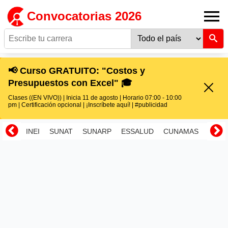
Convocatorias 2026
📢 Curso GRATUITO: "Costos y
Presupuestos con Excel" 🎓
Clases ((EN VIVO)) | Inicia 11 de agosto | Horario 07:00 - 10:00
pm | Certificación opcional | ¡Inscríbete aquí! | #publicidad
INEI
SUNAT
SUNARP
ESSALUD
CUNAMAS
RENI