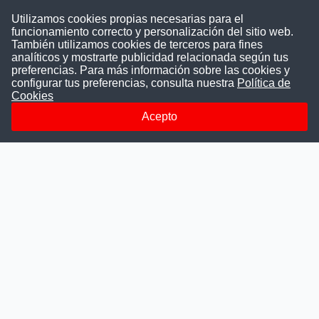
Utilizamos cookies propias necesarias para el
funcionamiento correcto y personalización del sitio web.
También utilizamos cookies de terceros para fines
Convocatoriasdetrabajo.com
analíticos y mostrarte publicidad relacionada según tus
preferencias. Para más información sobre las cookies y
configurar tus preferencias, consulta nuestra
Política de
Cookies
ConvocatoriasDeTrabajo.com es una plataforma informativa
sobre los empleos del Estado Peruano. Buscamos promover
Acepto
la difusión y transparencia de los concursos públicos, además
ayudamos a las instituciones a encontrar a los mejores
talentos. A nuestros usuarios le brindamos en un solo lugar
todas las vacantes del gobierno, ahorrándoles el tiempo que
les tomaría buscar por separado en cada página web de las
Instituciones Públicas.
Más información
Quienes Somos
Publicar convocatoria
Blog
Departamentos