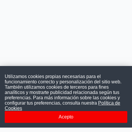
Utilizamos cookies propias necesarias para el
funcionamiento correcto y personalización del sitio web.
También utilizamos cookies de terceros para fines
Convocatoriasdetrabajo.com
analíticos y mostrarte publicidad relacionada según tus
preferencias. Para más información sobre las cookies y
configurar tus preferencias, consulta nuestra
Política de
Cookies
ConvocatoriasDeTrabajo.com es una plataforma informativa
sobre los empleos del Estado Peruano. Buscamos promover
Acepto
la difusión y transparencia de los concursos públicos, además
ayudamos a las instituciones a encontrar a los mejores
talentos. A nuestros usuarios le brindamos en un solo lugar