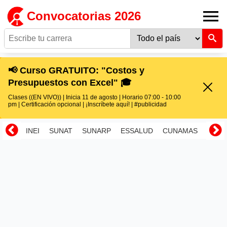
Convocatorias 2026
📢 Curso GRATUITO: "Costos y
Presupuestos con Excel" 🎓
Clases ((EN VIVO)) | Inicia 11 de agosto | Horario 07:00 - 10:00
pm | Certificación opcional | ¡Inscríbete aquí! | #publicidad
INEI
SUNAT
SUNARP
ESSALUD
CUNAMAS
RENI