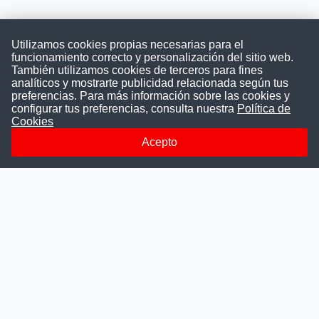
Utilizamos cookies propias necesarias para el
funcionamiento correcto y personalización del sitio web.
También utilizamos cookies de terceros para fines
Convocatoriasdetrabajo.com
analíticos y mostrarte publicidad relacionada según tus
preferencias. Para más información sobre las cookies y
configurar tus preferencias, consulta nuestra
Política de
Cookies
ConvocatoriasDeTrabajo.com es una plataforma informativa
sobre los empleos del Estado Peruano. Buscamos promover
Acepto
la difusión y transparencia de los concursos públicos, además
ayudamos a las instituciones a encontrar a los mejores
talentos. A nuestros usuarios le brindamos en un solo lugar
todas las vacantes del gobierno, ahorrándoles el tiempo que
les tomaría buscar por separado en cada página web de las
Instituciones Públicas.
Más información
Quienes Somos
Publicar convocatoria
Blog