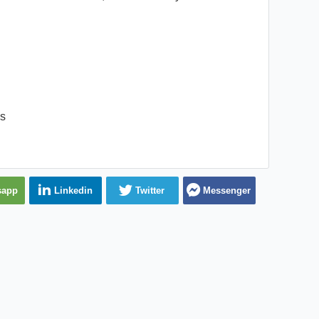
es
sapp
Linkedin
Twitter
Messenger