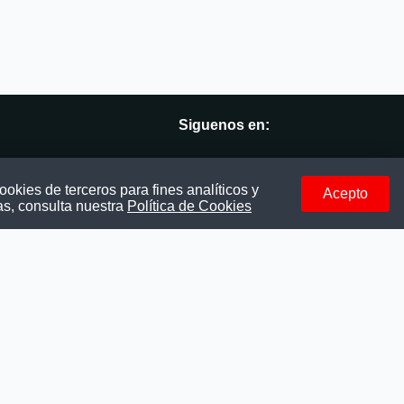
Siguenos en:
vés
Facebook
okies de terceros para fines analíticos y
Acepto
as, consulta nuestra
Política de Cookies
Instagram
LinkedIn
Telegram
TikTok
Youtube