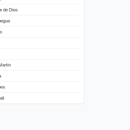
e de Dios
egua
o
Martín
a
bes
ali