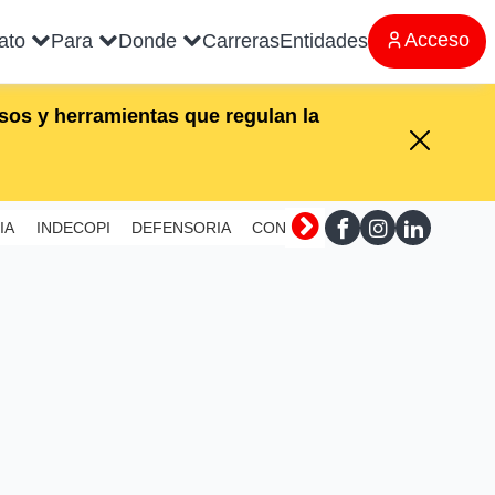
Acceso
rato
Para
Donde
Carreras
Entidades
os y herramientas que regulan la
IA
INDECOPI
DEFENSORIA
CONTRALORIA
SUNAFIL
MI