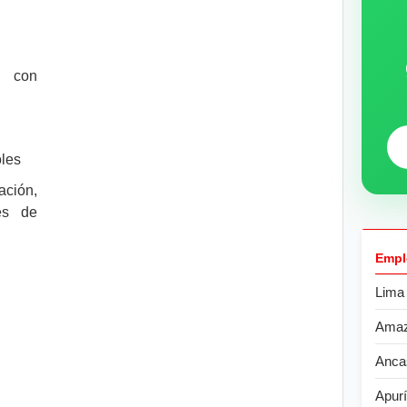
s con
oles
ción,
les de
Empl
Lima
Ama
Anca
Apur