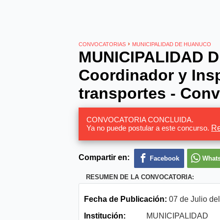
›
CONVOCATORIAS
MUNICIPALIDAD DE HUANUCO
MUNICIPALIDAD D
Coordinador y Ins
transportes - Conv
CONVOCATORIA CONCLUIDA.
Ya no puede postular a este concurso.
Re
Compartir en:
Facebook
What
RESUMEN DE LA CONVOCATORIA:
Fecha de Publicación:
07 de Julio de
Institución:
MUNICIPALIDAD