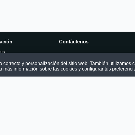
ación
Contáctenos
mos
Puede comunicarse con nosotros a tra
nuestras redes sociales o del correo:
correcto y personalización del sitio web. También utilizamos co
ocatoria
contacto@convocatoriasdetrabajo.com
a más información sobre las cookies y configurar tus preferenci
os
as
ondiciones
privacidad