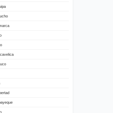
uipa
ucho
marca
o
o
cavelica
uco
n
bertad
ayeque
o