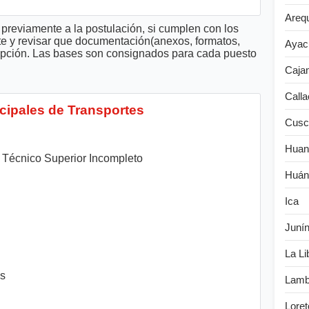
Areq
previamente a la postulación, si cumplen con los
te y revisar que documentación(anexos, formatos,
Ayac
cripción. Las bases son consignados para cada puesto
Caja
Calla
cipales de Transportes
Cusc
Huan
Técnico Superior Incompleto
Huán
Ica
Juní
La Li
es
Lamb
Loret