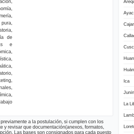
ción,
Areq
omía,
Ayac
mería,
 pura,
Caja
oria,
Calla
ría de
mas e
Cusc
mica,
Huan
ística,
ática,
Huán
orio,
ting,
Ica
ales,
Juní
mica,
rabajo
La Li
Lamb
previamente a la postulación, si cumplen con los
Loret
te y revisar que documentación(anexos, formatos,
cripción. Las bases son consignados para cada puesto