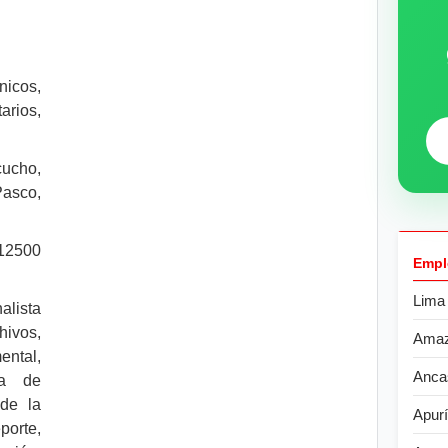
nicos,
rios,
ucho,
asco,
 12500
Empl
Lima
alista
ivos,
Ama
ntal,
Anca
cia de
 de la
Apur
porte,