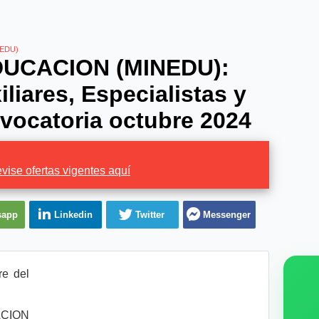
NEDU)
DUCACION (MINEDU):
liares, Especialistas y
nvocatoria octubre 2024
vise ofertas vigentes aquí
sapp
Linkedin
Twitter
Messenger
e del
ACION