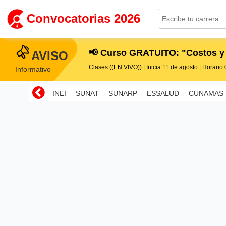
Convocatorias 2026
📢 Curso GRATUITO: "Costos y
AVISO
Clases ((EN VIVO)) | Inicia 11 de agosto | Horario 0
Informativo
INEI
SUNAT
SUNARP
ESSALUD
CUNAMAS