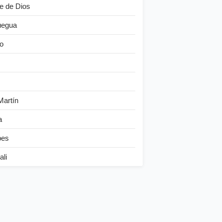
e de Dios
egua
o
Martín
a
bes
ali