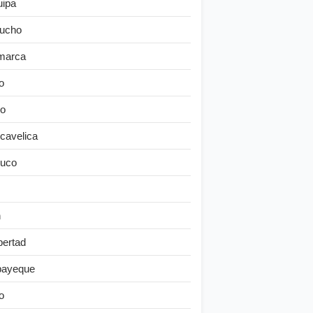
uipa
ucho
marca
o
o
cavelica
uco
n
bertad
ayeque
o