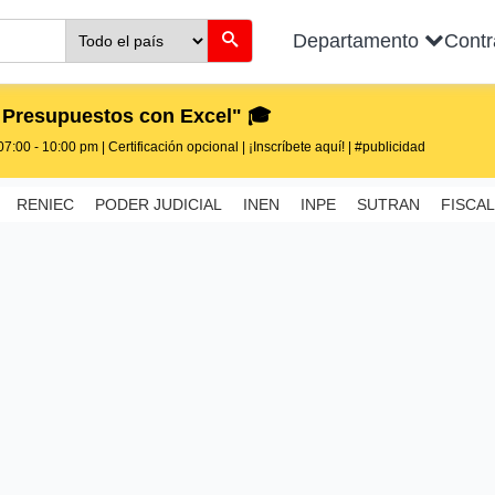
Departamento
Cont
 Presupuestos con Excel" 🎓
7:00 - 10:00 pm | Certificación opcional | ¡Inscríbete aquí! | #publicidad
RENIEC
PODER JUDICIAL
INEN
INPE
SUTRAN
FISCAL