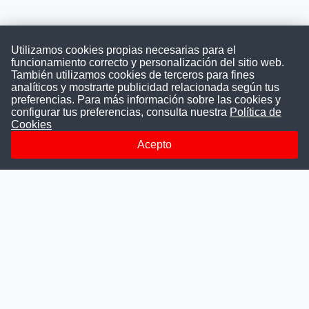
Utilizamos cookies propias necesarias para el
funcionamiento correcto y personalización del sitio web.
También utilizamos cookies de terceros para fines
Convocatoriasdetrabajo.com
analíticos y mostrarte publicidad relacionada según tus
preferencias. Para más información sobre las cookies y
configurar tus preferencias, consulta nuestra
Política de
Cookies
ConvocatoriasDeTrabajo.com es una plataforma informativa
sobre los empleos del Estado Peruano. Buscamos promover
Acepto
la difusión y transparencia de los concursos públicos, además
ayudamos a las instituciones a encontrar a los mejores
talentos. A nuestros usuarios le brindamos en un solo lugar
todas las vacantes del gobierno, ahorrándoles el tiempo que
les tomaría buscar por separado en cada página web de las
Instituciones Públicas.
Más información
Quienes Somos
Publicar convocatoria
Blog